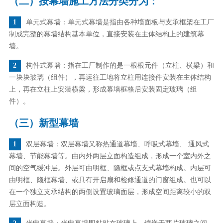
（二）按幕墙施工方法分类分为：
1
单元式幕墙：单元式幕墙是指由各种墙面板与支承框架在工厂
制成完整的幕墙结构基本单位，直接安装在主体结构上的建筑幕
墙。
2
构件式幕墙：指在工厂制作的是一根根元件（立柱、横梁）和
一块块玻璃（组件），再运往工地将立柱用连接件安装在主体结构
上，再在立柱上安装横梁，形成幕墙框格后安装固定玻璃（组
件）。
（三）新型幕墙
1
双层幕墙：双层幕墙又称热通道幕墙、呼吸式幕墙、 通风式
幕墙、节能幕墙等。由内外两层立面构造组成，形成一个室内外之
间的空气缓冲层。外层可由明框、隐框或点支式幕墙构成。内层可
由明框、隐框幕墙、或具有开启扇和检修通道的门窗组成。也可以
在一个独立支承结构的两侧设置玻璃面层，形成空间距离较小的双
层立面构造。